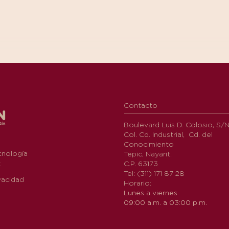
Contacto
Boulevard Luis D. Colosio, S/
Col. Cd. Industrial, Cd. del
Conocimiento
cnología
Tepic, Nayarit.
t
C.P. 63173
Tel: (311) 171 87 28
vacidad
Horario:
Lunes a viernes
09:00 a.m. a 03:00 p.m.