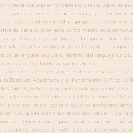
conocer el conocimiento científico y tecnológico es incu
ación para quienes se dedican específica y profesionalmen
e que la sociedad en general se apropie de ese conocimie
ctiva de dar a conocer este conocimiento es la estructura.
os cognitivos complejos, pues es la representación de u
stracta del pensamiento, de la realidad, de la imaginaci
n de un lenguaje exclusivo, distinto del lenguaje coloqu
pecializados de alfabetización académica.
las tendencias teóricas y metodológicas más recientes s
a la Escritura Académica y el Pensamiento Crítico (C
entas para la gestión de discurso académico y científico.
para la Escritura Académica y el Pensamiento Crítico 
 la entidad, sobre todos a aquellos profesores univer
démicos, que buscan mejorar sus habilidades discursivas
dudas en relación con el proceso de redacción académica
os. ejercicios, acceso a materiales de referencia c