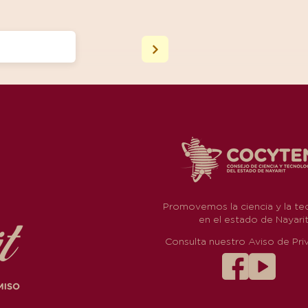
Promovemos la ciencia y la te
en el estado de Nayari
Consulta nuestro Aviso de Pri