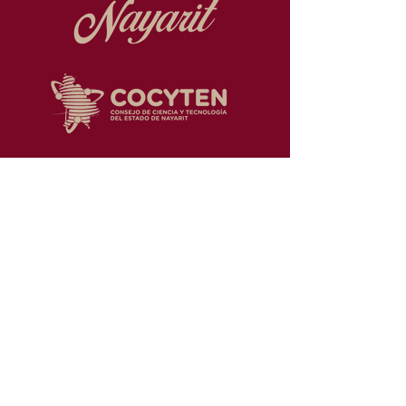
Promovemos la ciencia y la
tecnología en el estado de Nayarit
Consulta nuestro Aviso de
Privacidad
Contacto
Boulevard Luis D. Colosio, S/N
Col. Cd. Industrial, Cd. del
Conocimiento
Tepic, Nayarit.
C.P. 63173