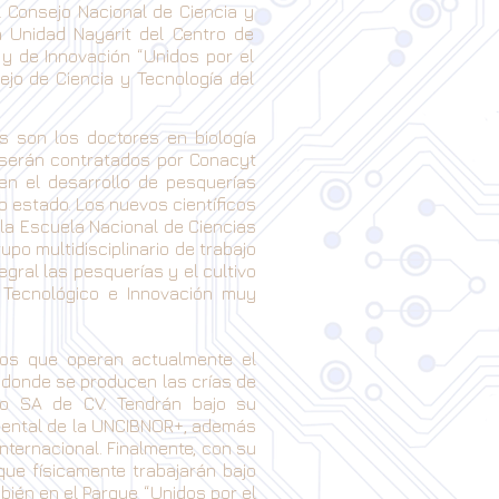
 Consejo Nacional de Ciencia y
a Unidad Nayarit del Centro de
 y de Innovación “Unidos por el
ejo de Ciencia y Tecnología del
s son los doctores en biología
s serán contratados por Conacyt
en el desarrollo de pesquerías
ro estado. Los nuevos científicos
la Escuela Nacional de Ciencias
upo multidisciplinario de trabajo
gral las pesquerías y el cultivo
lo Tecnológico e Innovación muy
cos que operan actualmente el
+ donde se producen las crías de
ico SA de CV. Tendrán bajo su
amental de la UNCIBNOR+, además
internacional. Finalmente, con su
que físicamente trabajarán bajo
bién en el Parque “Unidos por el