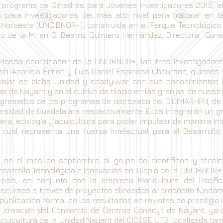
l programa de Cátedras para Jóvenes Investigadores 2015, el
 para investigadores del más alto nivel para trabajar en l
l Noroeste (UNCIBNOR+), construida en el Parque Tecnológico
go de la M. en C. Beatriz Quintero Hernández, Directora Cons
 Maeda coordinador de la UNCIBNOR+, los tres investigadore
mín Aparicio Simón y Luis Daniel Espinosa Chaurand, quiene
bajar en dicha Unidad y coadyuvar con sus conocimientos 
as de Nayarit y en el cultivo de tilapia en las granjas de nuest
egresados de los programas de doctorado del CICIMAR-IPN, de 
versidad de Guadalajara respectivamente. Ellos integrarán un gr
era, ecología y acuicultura para poder impulsar de manera inte
lo cual representa una fuerza intelectual para el Desarrol
 en el mes de septiembre al grupo de científicos y técni
Desarrollo Tecnológico e Innovación en Tilapia de la UNCIBNOR
l país, en conjunto con la empresa Maricultura del Pacíf
e recursos a través de proyectos alineados al propósito fund
a publicación formal de los resultados en revistas de prestigio 
 creación del Consorcio de Centros Conacyt de Nayarit, ya 
Acuicultura de la Unidad Nayarit del CICESE UT3 localizada tam