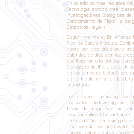
En la edición más reciente de
Tecnología aprobó tres plazas
Investigaciones Biológicas de
Conocimiento de Tepic”, a car
Estado de Nayarit
Según informó el Dr. Alfonso
Ricardo García Morales, Benja
hasta por diez años para tra
asistidas de tilapia en las pres
que llegarán a la entidad son 
Biológicas del IPN, y de la Uni
en los temas de biología pesqu
de la tilapia en la entidad, 
importante.
Los doctores se incorporarán
Laboratorio de Investigación, 
tilapia de mayor calidad de
responsabilidad, la gestión d
de la dirección de tesis y de l
incorporación se promoverá la
convenio en el Laboratorio de 