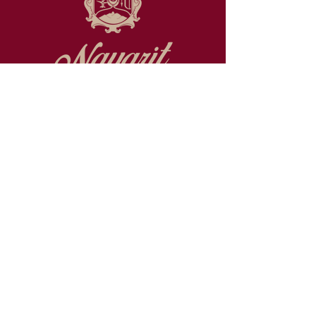
Promovemos la ciencia y la
tecnología en el estado de Nayarit
Consulta nuestro Aviso de
Privacidad
Contacto
Boulevard Luis D. Colosio, S/N
Col. Cd. Industrial, Cd. del