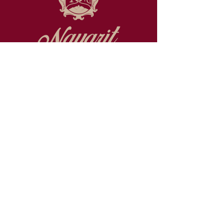
Promovemos la ciencia y la
tecnología en el estado de Nayarit
Consulta nuestro Aviso de
Privacidad
Contacto
Boulevard Luis D. Colosio, S/N
Col. Cd. Industrial, Cd. del