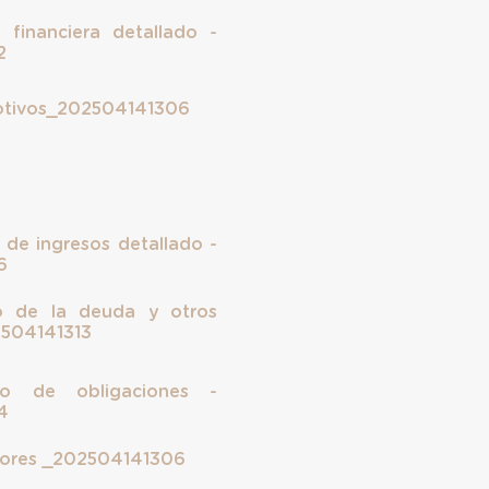
 financiera detallado -
2
otivos_202504141306
o de ingresos detallado -
6
co de la deuda y otros
2504141313
ico de obligaciones -
4
adores _202504141306