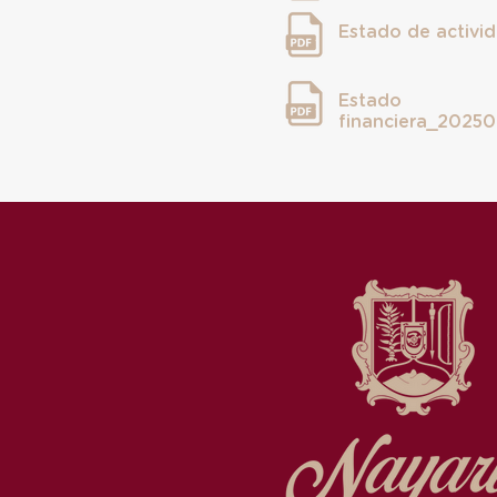
Estado de activ
Estado d
financiera_2025