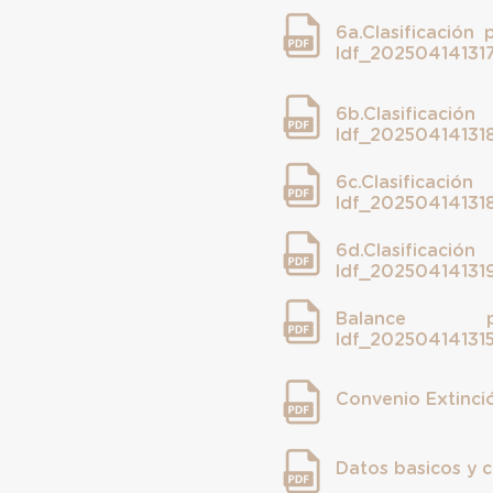
6a.Clasificación
ldf_20250414131
6b.Clasificac
ldf_20250414131
6c.Clasific
ldf_20250414131
6d.Clasificación
ldf_20250414131
Balance pr
ldf_20250414131
Convenio Extinci
Datos basicos y c