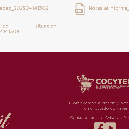
idades_202504141309
Notas al inform
e situacion
04141308
Promovemos la ciencia y la te
en el estado de Nayari
Consulta nuestro Aviso de Pri