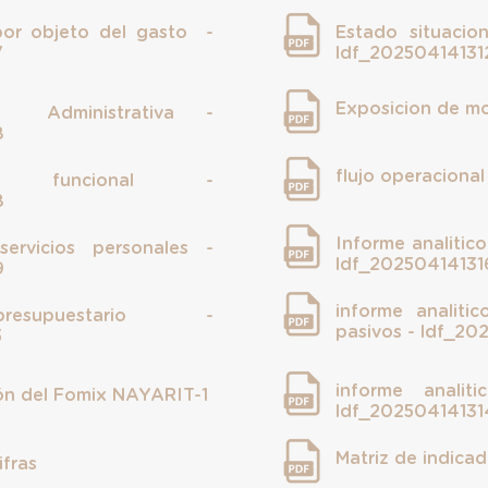
 por objeto del gasto -
Estado situacion
7
ldf_20250414131
Exposicion de m
ión Administrativa -
8
flujo operacional
ación funcional -
8
Informe analitic
 servicios personales -
ldf_20250414131
9
informe analiti
esupuestario -
pasivos - ldf_20
5
informe analit
ón del Fomix NAYARIT-1
ldf_20250414131
Matriz de indic
ifras