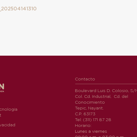
e_202504141310
Contacto
Boulevard Luis D. Colosio, S/
Col. Cd. Industrial, Cd. del
Conocimiento
Tepic, Nayarit.
cnología
C.P. 63173
t
Tel: (311) 171 87 28
vacidad
Horario:
Lunes a viernes